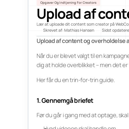
Opgaver Og Indtjening For Creators
Upload af cont
Lær at uploade dit content som creator på WebCont
Skrevet af: Mathias Hansen
Sidst opdatere
Upload af content og overholdelse a
Når du er blevet valgt til en kampag
dig at holde overblikket – men det er v
Her får du en trin-for-trin guide.
1. Gennemgå briefet
Før du går i gang med at optage, skal
Hvad videoen skal handle om