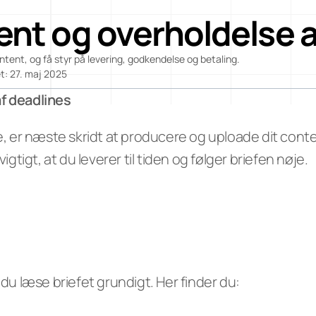
a
Login
Opret gratis brand-konto
ent og overholdelse a
t
o
ent, og få styr på levering, godkendelse og betaling.
r
t: 27. maj 2025
s
f deadlines
Blog
ne, er næste skridt at producere og uploade dit con
Careers
Docs
igtigt, at du leverer til tiden og følger briefen nøje.
About
COMM
UNITY
Join
 du læse briefet grundigt. Her finder du:
Events