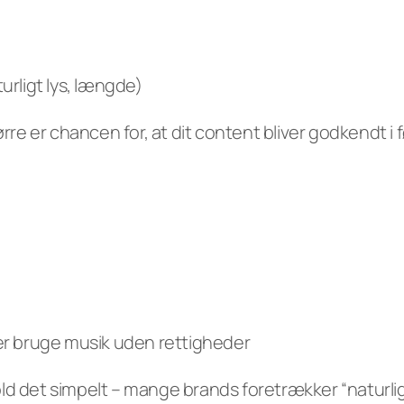
Experts
turligt lys, længde)
rre er chancen for, at dit content bliver godkendt i 
r bruge musik uden rettigheder
ld det simpelt – mange brands foretrækker “naturlig