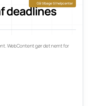
Gå tilbage til helpcenter
f deadlines
tent. WebContent gør det nemt for 