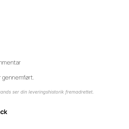
kommentar
r gennemført.
ands ser din leveringshistorik fremadrettet.
ack