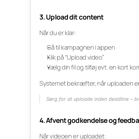
3. Upload dit content
Når du er klar:
Gå til kampagnen i appen
Klik på “Upload video”
Vælg din fil og tilføj evt. en kort 
Systemet bekræfter, når uploaden e
Sørg for at uploade inden deadline – br
4. Afvent godkendelse og feedb
Når videoen er uploadet: