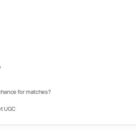
o
 chance for matches?
?
tet UGC