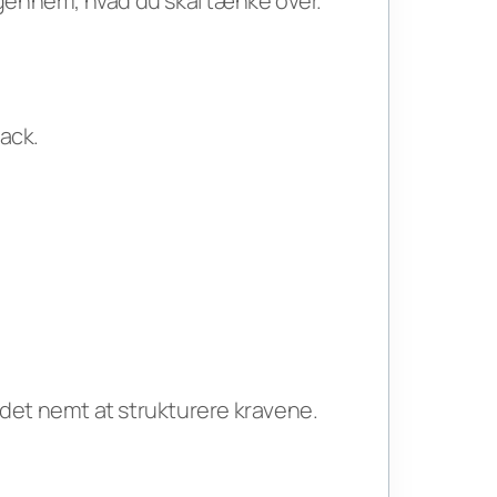
igennem, hvad du skal tænke over.
ack.
 det nemt at strukturere kravene.