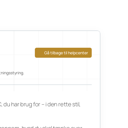
Gå tilbage til helpcenter
tningsstyring.
du har brug for – i den rette stil, 