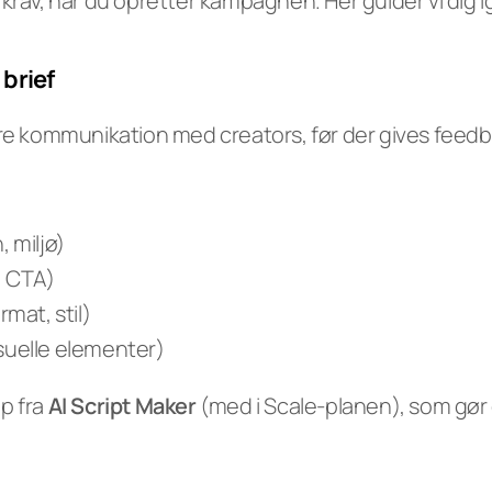
krav, når du opretter kampagnen. Her guider vi dig 
Experts
 brief
ære kommunikation med creators, før der gives feedb
, miljø)
, CTA)
rmat, stil)
isuelle elementer)
p fra 
AI Script Maker
 (med i Scale-planen), som gør