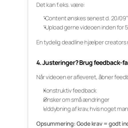
Det kan f.eks. være:
“Content ønskes senest d. 20/09”
“Upload gerne videoen inden for 
En tydelig deadline hjælper creators 
4. Justeringer? Brug feedback-f
Når videoen er afleveret, åbner feed
Konstruktiv feedback
Ønsker om små ændringer
Uddybning af krav, hvis noget man
Opsummering: Gode krav = godt in