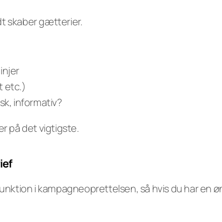
idt skaber gætterier.
injer
t etc.)
isk, informativ?
r på det vigtigste.
ief
unktion i kampagneoprettelsen, så hvis du har en øns