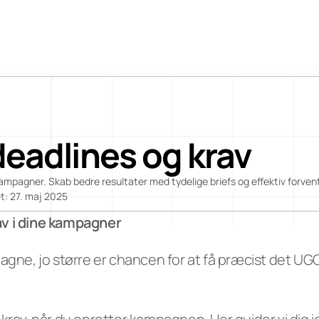
a
Login
Opret gratis brand-konto
t
o
r
s
Blog
Careers
eadlines og krav
Docs
About
kampagner. Skab bedre resultater med tydelige briefs og effektiv forven
t: 27. maj 2025
COMM
av i dine kampagner
UNITY
Join
pagne, jo større er chancen for at få præcist det UGC, 
Events