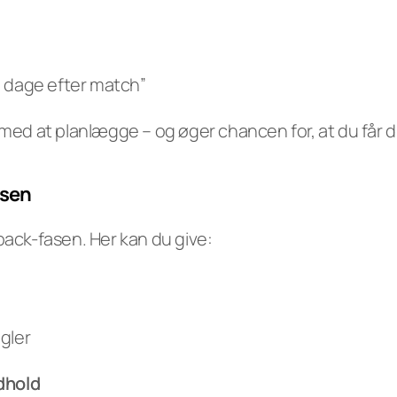
5 dage efter match”
med at planlægge – og øger chancen for, at du får dit
asen
back-fasen. Her kan du give:
gler
dhold