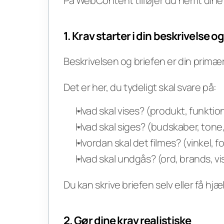
På WebContent tilføjer du nemt dine 
1. Krav starter i din beskrivelse og
Beskrivelsen og briefen er din prim
Det er her, du tydeligt skal svare på:
Hvad skal vises? (produkt, funktion
Hvad skal siges? (budskaber, tone
Hvordan skal det filmes? (vinkel, fo
Hvad skal undgås? (ord, brands, v
Du kan skrive briefen selv eller få hjæl
2. Gør dine krav realistiske