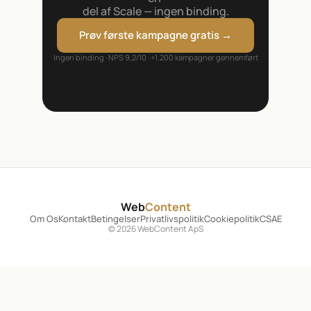
del af Scale — ingen binding.
Prøv første kampagne gratis →
Ingen binding · NPS 9,2/10 · +1.200 kampagner gennemført
Web
Content
Om Os
Kontakt
Betingelser
Privatlivspolitik
Cookiepolitik
CSAE
© 2026 WebContent ApS