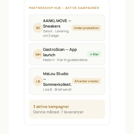
PARTNERSHIP HUB — AKTIVE KAMPAGNER
AANKL MOVE —
Sneakers
SK
Under produktion
Sara K. · Levering
om 3 dage
GastroScan — App
MH
launch
✓ Klar
Mads H. · Klar til godkendelse
MaLou Studio
—
LB
Afventer creator
Sommerkollekt.
Lise B. · Brief sendt
3 aktive kampagner
Denne måned: 7 leverancer