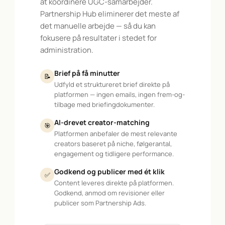
at koordinere UGC-samarbejder.
Partnership Hub eliminerer det meste af
det manuelle arbejde — så du kan
fokusere på resultater i stedet for
administration.
Brief på få minutter
📝
Udfyld et struktureret brief direkte på
platformen — ingen emails, ingen frem-og-
tilbage med briefingdokumenter.
AI-drevet creator-matching
🎯
Platformen anbefaler de mest relevante
creators baseret på niche, følgerantal,
engagement og tidligere performance.
Godkend og publicer med ét klik
✅
Content leveres direkte på platformen.
Godkend, anmod om revisioner eller
publicer som Partnership Ads.