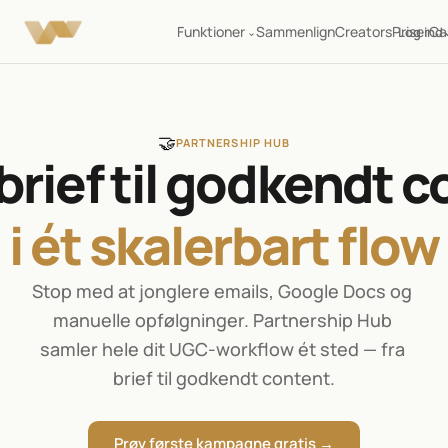
Funktioner
Sammenlign
Creators
Priser
Ca
Log ind
⌄
🤝
PARTNERSHIP HUB
brief til godkendt c
i ét skalerbart flow
Stop med at jonglere emails, Google Docs og 
manuelle opfølgninger. Partnership Hub 
samler hele dit UGC-workflow ét sted — fra 
brief til godkendt content.
Prøv første kampagne gratis →