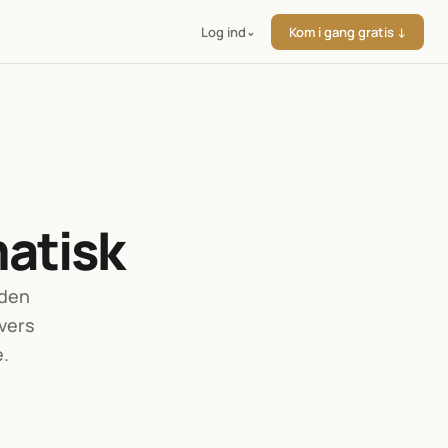
Log ind
Kom i gang gratis ↓
⌄
atisk
den 
vers 
e.