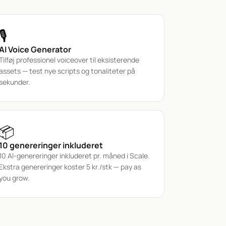
🎙️
AI Voice Generator
Tilføj professionel voiceover til eksisterende 
assets — test nye scripts og tonaliteter på 
sekunder.
📦
10 genereringer inkluderet
10 AI-genereringer inkluderet pr. måned i Scale. 
Ekstra genereringer koster 5 kr./stk — pay as 
you grow.