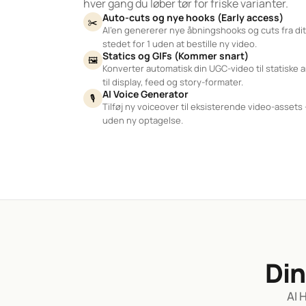
hver gang du løber tør for friske varianter.
Auto-cuts og nye hooks (Early access)
✂️
AI’en genererer nye åbningshooks og cuts fra dit 
stedet for 1 uden at bestille ny video.
Statics og GIFs (Kommer snart)
🖼️
Konverter automatisk din UGC-video til statiske 
til display, feed og story-formater.
AI Voice Generator
🎙️
Tilføj ny voiceover til eksisterende video-assets 
uden ny optagelse.
Din
AI 