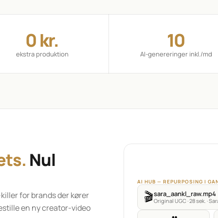
0 kr.
10
ekstra produktion
AI-genereringer inkl./md
ets.
 Nul 
AI HUB — REPURPOSING I GA
sara_aankl_raw.mp4
ller for brands der kører 
🎬
Original UGC · 28 sek. · Sar
estille en ny creator-video 