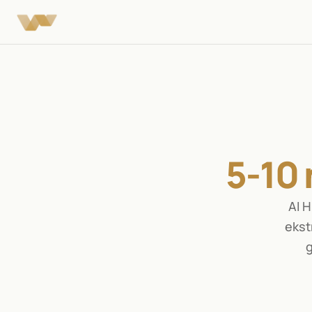
5-10 
AI 
ekst
g