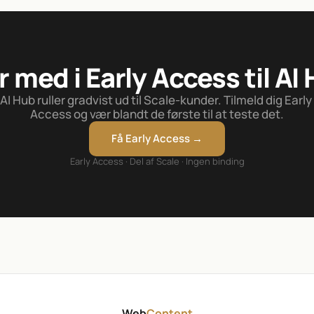
 med i Early Access til AI
AI Hub ruller gradvist ud til Scale-kunder. Tilmeld dig Early 
Access og vær blandt de første til at teste det.
Få Early Access →
Early Access · Del af Scale · Ingen binding
Web
Content