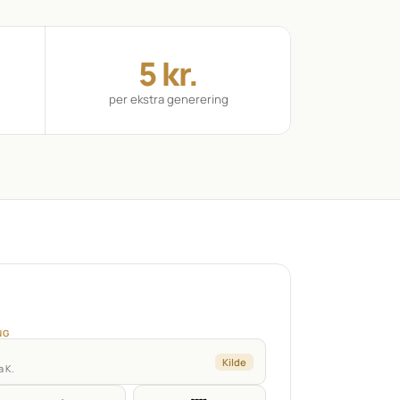
5 kr.
per ekstra generering
NG
Kilde
a K.