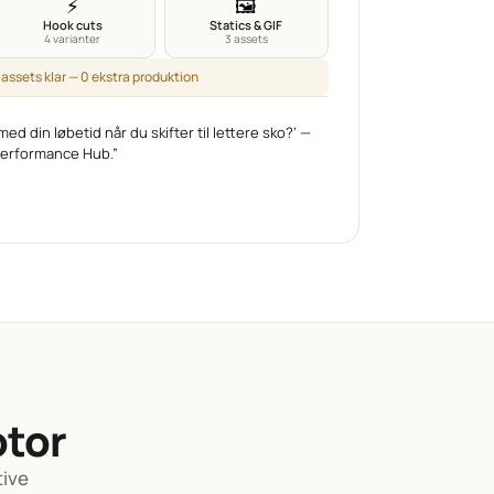
⚡
🖼️
Hook cuts
Statics & GIF
4 varianter
3 assets
 assets klar — 0 ekstra produktion
ed din løbetid når du skifter til lettere sko?’ — 
Performance Hub.”
otor
ive 