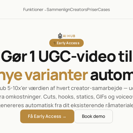
Funktioner
Sammenlign
Creators
Priser
Cases
⌄
🤖
AI HUB
Early Access
✨
Gør 1 UGC-video til
nye varianter
 autom
Hub 5-10x'er værdien af hvert creator-samarbejde — u
ra omkostninger. Cuts, hooks, statics, GIFs og voiceo
enereres automatisk fra dit eksisterende råmaterial
Få Early Access →
Book demo