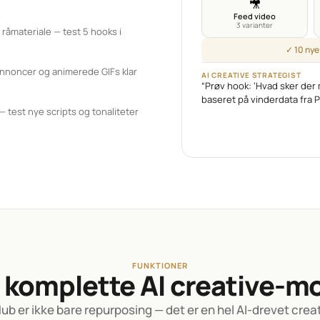
🎥
Feed video
3 varianter
råmateriale — test 5 hooks i 
✓ 10 nye
annoncer og animerede GIFs klar 
AI CREATIVE STRATEGIST
“Prøv hook: ‘Hvad sker der m
baseret på vinderdata fra 
— test nye scripts og tonaliteter 
FUNKTIONER
 komplette AI creative-m
Hub er ikke bare repurposing — det er en hel AI-drevet creat