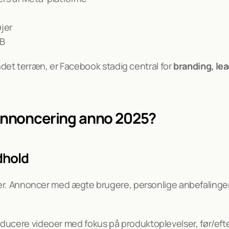
jer
2B
et terræn, er Facebook stadig central for 
branding, l
 annoncering anno 2025?
dhold
producere videoer med fokus på produktoplevelser, før/efte