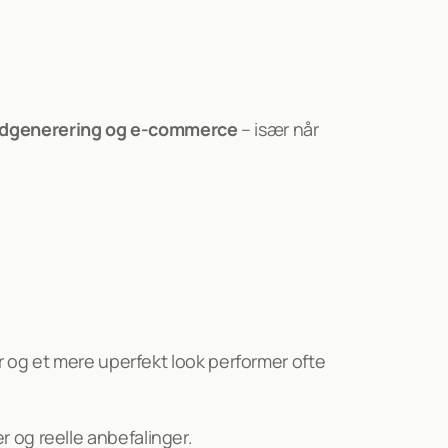
eadgenerering og e-commerce
 – især når 
User Generated Content (UGC) dominerer. Annoncer med ægte brugere, personlige anbefalinger og et mere uperfekt look performer ofte 
r og reelle anbefalinger.