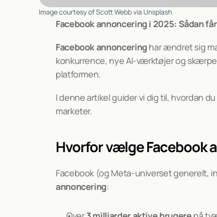
Image courtesy of Scott Webb via Unsplash
Facebook annoncering i 2025: Sådan får
Facebook annoncering
 har ændret sig ma
konkurrence, nye AI-værktøjer og skærpede 
platformen.
I denne artikel guider vi dig til, hvorda
marketer.
Hvorfor vælge Facebook a
Facebook (og Meta-universet generelt, in
annoncering
:
Over 
3 milliarder aktive brugere
 på tv