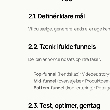
2.1. Definér klare mål
Vil du sælge, generere leads eller øge k
2.2. Tænk i fulde funnels
Del din annonceindsats op i tre faser:
Top-funnel
 (kendskab): Videoer, stor
Mid-funnel
 (overvejelse): Produktdem
Bottom-funnel
 (konvertering): Retar
2.3. Test, optimer, gentag