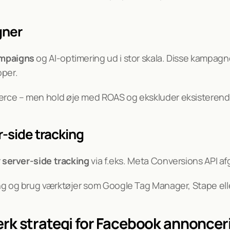
gner
mpaigns
 og AI-optimering ud i stor skala. Disse kampagne
pper.
rce – men hold øje med ROAS og ekskluder eksisterende 
r-side tracking
 
server-side tracking
 via f.eks. Meta Conversions API a
ng og brug værktøjer som Google Tag Manager, Stape ell
ærk strategi for Facebook annoncer