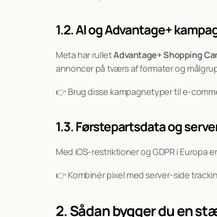
1.2. AI og Advantage+ kampa
Meta har rullet 
Advantage+ Shopping Ca
annoncer på tværs af formater og målgru
👉 Brug disse kampagnetyper til e-comme
1.3. Førstepartsdata og serve
Med iOS-restriktioner og GDPR i Europa er
👉 Kombinér pixel med server-side tracki
2. Sådan bygger du en st