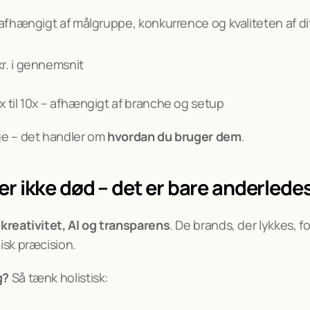
fhængigt af målgruppe, konkurrence og kvaliteten af dit 
kr. i gennemsnit
1.5x til 10x – afhængigt af branche og setup
e – det handler om 
hvordan du bruger dem
.
r ikke død – det er bare anderlede
 
kreativitet, AI og transparens
. De brands, der lykkes, 
isk præcision.
g?
 Så tænk holistisk: