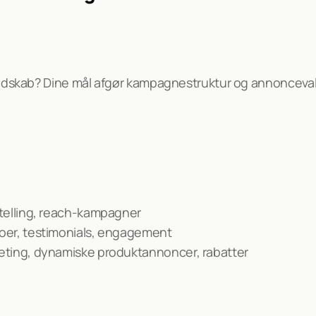
endskab? Dine mål afgør kampagnestruktur og annonceval
ytelling, reach-kampagner
oer, testimonials, engagement
geting, dynamiske produktannoncer, rabatter