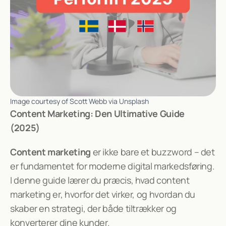
a
Login
Opret gratis brand-konto
t
o
r
s
Blog
Careers
Image courtesy of Scott Webb via Unsplash
Docs
Content Marketing: Den Ultimative Guide 
About
(2025)
Content marketing
 er ikke bare et buzzword – det 
COMM
UNITY
er fundamentet for moderne digital markedsføring. 
Join
I denne guide lærer du præcis, hvad content 
marketing er, hvorfor det virker, og hvordan du 
Events
skaber en strategi, der både tiltrækker og 
konverterer dine kunder.